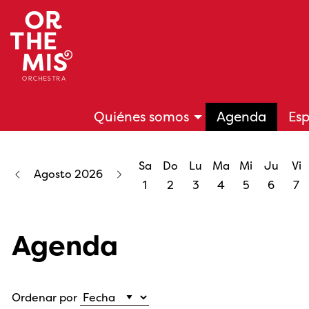
Quiénes somos
Agenda
Esp
Sa
Do
Lu
Ma
Mi
Ju
Vi
Agosto 2026
1
2
3
4
5
6
7
Agenda
Ordenar por