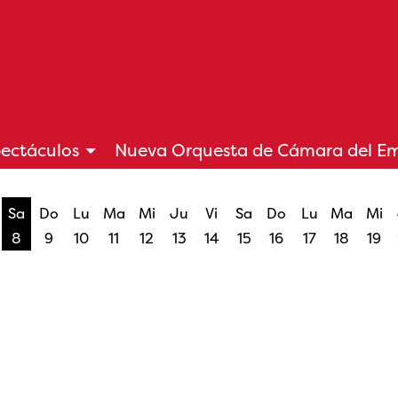
ectáculos
Nueva Orquesta de Cámara del E
Sa
Do
Lu
Ma
Mi
Ju
Vi
Sa
Do
Lu
Ma
Mi
8
9
10
11
12
13
14
15
16
17
18
19