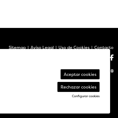
Sitemap
|
Aviso Legal
|
Uso de Cookies
|
Contacto
Lin
L
Aceptar cookies
Rechazar cookies
Configurar cookies