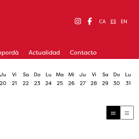
Link a instagram
Link a facebo
CA
ES
EN
mpordà
Actualidad
Contacto
Ju
Vi
Sa
Do
Lu
Ma
Mi
Ju
Vi
Sa
Do
Lu
20
21
22
23
24
25
26
27
28
29
30
31