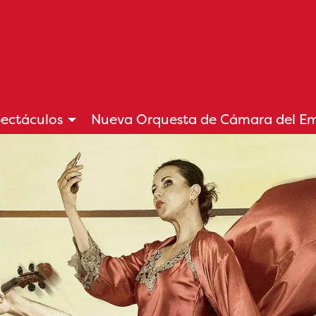
ectáculos
Nueva Orquesta de Cámara del E
botón pausa para controlarlo.