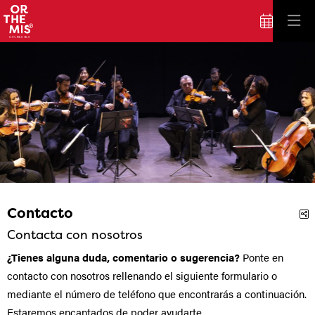
Éste es un carrusel automático. Usa las flechas del teclado o el bot
ORTHEMIS Orchestra
ORTHEMIS Orchestra
ORTHEMIS Orchestra. ORTHEMIS Orchestra
Contacto
C
Contacta con nosotros
¿Tienes alguna duda, comentario o sugerencia?
Ponte en
contacto con nosotros rellenando el siguiente formulario o
mediante el número de teléfono que encontrarás a continuación.
Estaremos encantados de poder ayudarte.