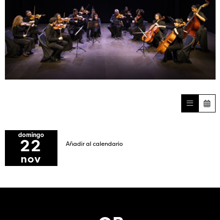
Diapositiva 1 de 1
domingo
22
Añadir al calendario
nov