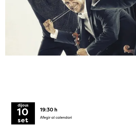
Diapositiva 1 de 2: Cartell Tempo | © David Ruano
dijous
10
19:30 h
Afegir al calendari
set