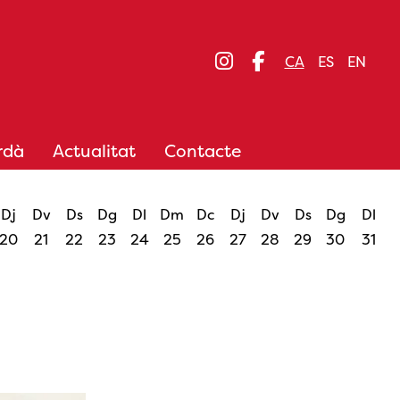
Link a instagram
Link a facebo
CA
ES
EN
rdà
Actualitat
Contacte
Dj
Dv
Ds
Dg
Dl
Dm
Dc
Dj
Dv
Ds
Dg
Dl
20
21
22
23
24
25
26
27
28
29
30
31