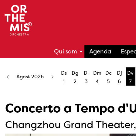
Qui som
Agenda
Espec
Ds
Dg
Dl
Dm
Dc
Dj
Dv
Agost 2026
1
2
3
4
5
6
7
Concerto a Tempo d'
Changzhou Grand Theater,