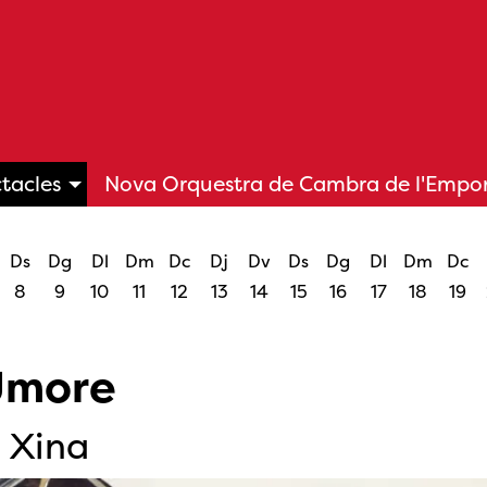
tacles
Nova Orquestra de Cambra de l'Empo
Ds
Dg
Dl
Dm
Dc
Dj
Dv
Ds
Dg
Dl
Dm
Dc
8
9
10
11
12
13
14
15
16
17
18
19
Umore
 Xina