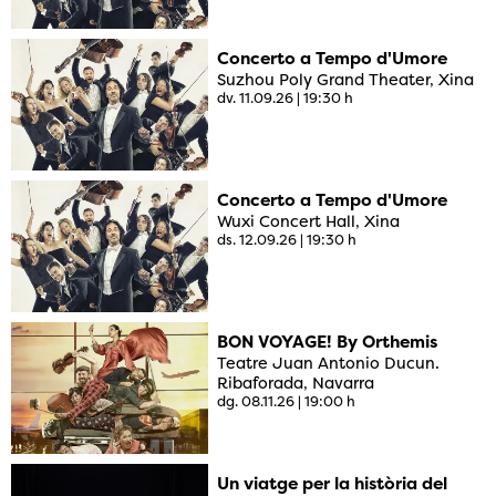
Concerto a Tempo d'Umore
Suzhou Poly Grand Theater, Xina
dv. 11.09.26
|
19:30 h
Concerto a Tempo d'Umore
Wuxi Concert Hall, Xina
ds. 12.09.26
|
19:30 h
BON VOYAGE! By Orthemis
Teatre Juan Antonio Ducun.
Ribaforada, Navarra
dg. 08.11.26
|
19:00 h
Un viatge per la història del