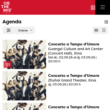
Agenda
C
Ordenar
Filtrar
Ordenar per
Concerto a Tempo d'Umore
Guangxi Culture and Art Center
(Concert Hall), Xina
Del dc. 02.09.26
al dj. 03.09.26
|
20:00 h
Concerto a Tempo d'Umore
Zhuhai Grand Theater, Xina
dj. 03.09.26
|
20:00 h
Concerto a Tempo d'Umore