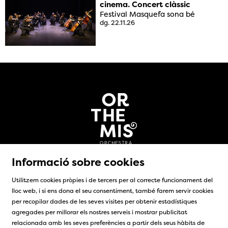
cinema. Concert clàssic
Festival Masquefa sona bé
dg. 22.11.26
Informació sobre cookies
Utilitzem cookies pròpies i de tercers per al correcte funcionament del
lloc web, i si ens dona el seu consentiment, també farem servir cookies
per recopilar dades de les seves visites per obtenir estadístiques
Sitemap
|
Avís legal
|
Ús de cookies
|
Contacte
agregades per millorar els nostres serveis i mostrar publicitat
relacionada amb les seves preferències a partir dels seus hàbits de